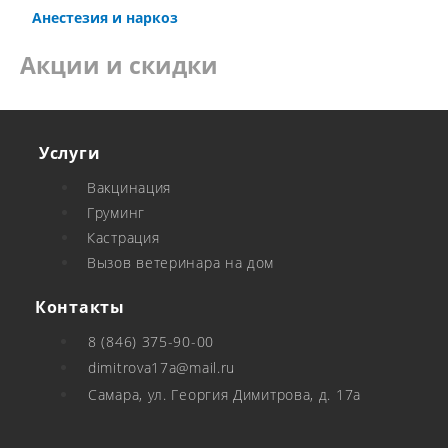
Анестезия и наркоз
Акции и скидки
Услуги
Вакцинация
Груминг
Кастрация
Вызов ветеринара на дом
Контакты
8 (846) 375-90-00
dimitrova17a@mail.ru
Самара, ул. Георгия Димитрова, д. 17а