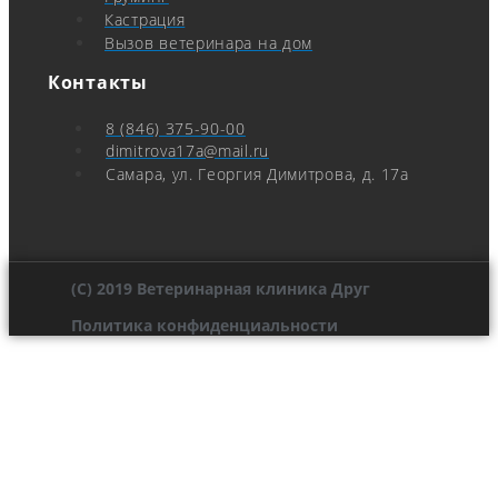
Кастрация
Вызов ветеринара на дом
Контакты
8 (846) 375-90-00
dimitrova17a@mail.ru
Самара, ул. Георгия Димитрова, д. 17а
(C) 2019 Ветеринарная клиника Друг
Политика конфиденциальности