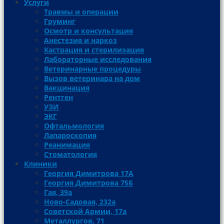
Услуги
Травмы и операции
Груминг
Осмотр и консультация
Анестезия и наркоз
Кастрация и стерилизация
Лабораторные исследования
Ветеринарные процедуры
Вызов ветеринара на дом
Вакцинация
Рентген
УЗИ
ЭКГ
Офтальмология
Лапароскопия
Реанимация
Стоматология
Клиники
Георгия Димитрова 17А
Георгия Димитрова 75Б
Гая, 39а
Ново-Садовая, 232а
Советской Армии, 17а
Металлургов, 71